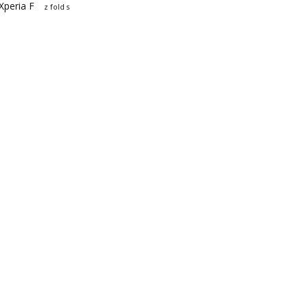
Xperia F
z fold s