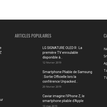
ARTICLES POPULAIRES
C
e
LG SIGNATURE OLED R : La
No
 Z
première TV enroulable
Sm
disponible à...
12 février 2019
Ap
Ta
Smartphone Pliable de Samsung
: Sortie Officielle lors la
TV
conférence Unpacked...
20 février 2019
Caviar imagine l’iPhone Z, le
our
smartphone pliable d’Apple
13 mai 2019