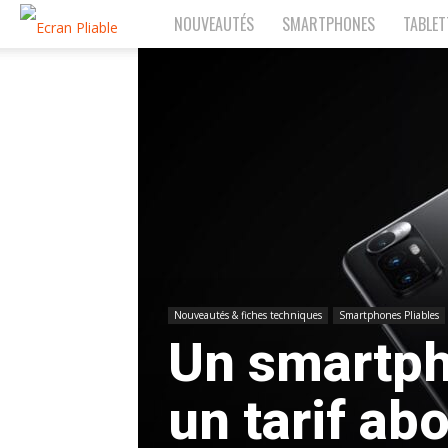
NOUVEAUTÉS
SMARTPHONES
TABLET
EcranPliable.com
Nouveautés & fiches techniques
Smartphones Pliables
Un smartph
un tarif ab