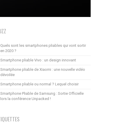
UZZ
Quels sont les smartphones pliables qui vont sortir
en 2020 ?
Smartphone pliable Vivo : un design innovant
Smartphone pliable de Xiaomi : une nouvelle vidéo
dévoilée
Smartphone pliable ou normal ? Lequel choisir
Smartphone Pliable de Samsung : Sortie Officielle
lors la conférence Unpacked !
TIQUETTES