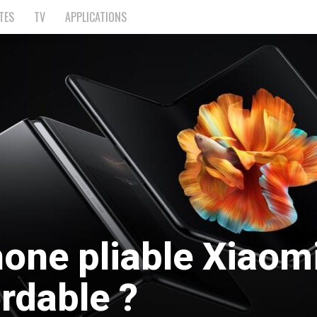
TES
TV
APPLICATIONS
one pliable Xiaomi
ordable ?