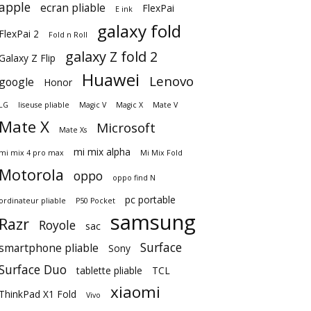
apple
ecran pliable
FlexPai
E ink
galaxy fold
FlexPai 2
Fold n Roll
galaxy Z fold 2
Galaxy Z Flip
Huawei
Lenovo
google
Honor
LG
liseuse pliable
Magic V
Magic X
Mate V
Mate X
Microsoft
Mate Xs
mi mix alpha
mi mix 4 pro max
Mi Mix Fold
Motorola
oppo
oppo find N
pc portable
ordinateur pliable
P50 Pocket
samsung
Razr
Royole
sac
Surface
smartphone pliable
Sony
Surface Duo
tablette pliable
TCL
xiaomi
ThinkPad X1 Fold
Vivo