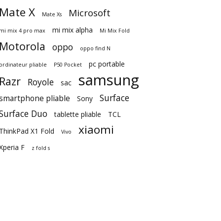
Mate X
Microsoft
Mate Xs
mi mix alpha
mi mix 4 pro max
Mi Mix Fold
Motorola
oppo
oppo find N
pc portable
ordinateur pliable
P50 Pocket
samsung
Razr
Royole
sac
Surface
smartphone pliable
Sony
Surface Duo
tablette pliable
TCL
xiaomi
ThinkPad X1 Fold
Vivo
Xperia F
z fold s