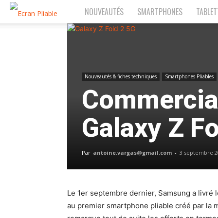
NOUVEAUTÉS
SMARTPHONES
TABLET
EcranPliable.com
Nouveautés & fiches techniques
Smartphones Pliables
Commercial
Galaxy Z Fo
Par
antoine.vargas@gmail.com
-
3 septembre 2
Le 1er septembre dernier, Samsung a livré l
au premier smartphone pliable créé par la 