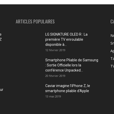
ARTICLES POPULAIRES
C
e
LG SIGNATURE OLED R : La
No
 Z
première TV enroulable
Sm
disponible à...
12 février 2019
Ap
Ta
Smartphone Pliable de Samsung
: Sortie Officielle lors la
TV
conférence Unpacked...
20 février 2019
Caviar imagine l’iPhone Z, le
our
smartphone pliable d’Apple
13 mai 2019