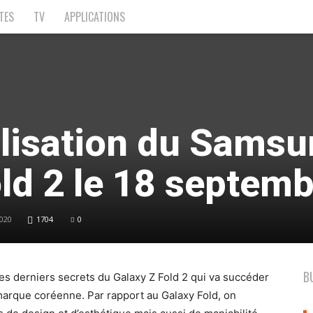
TES
TV
APPLICATIONS
isation du Samsu
ld 2 le 18 septemb
020
1704
0
B
es derniers secrets du Galaxy Z Fold 2 qui va succéder
marque coréenne. Par rapport au Galaxy Fold, on