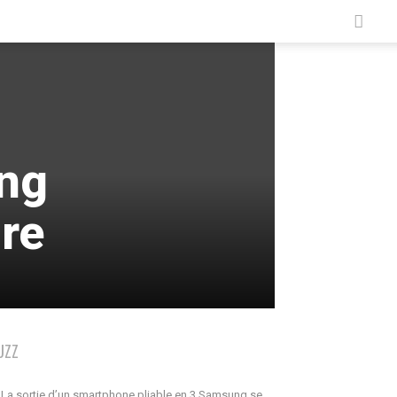
ng
re
UZZ
La sortie d’un smartphone pliable en 3 Samsung se