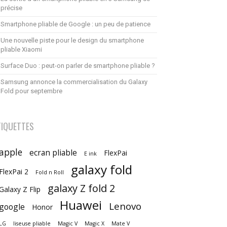
précise
Smartphone pliable de Google : un peu de patience
Une nouvelle piste pour le design du smartphone
pliable Xiaomi
Surface Duo : peut-on parler de smartphone pliable ?
Samsung annonce la commercialisation du Galaxy
Fold pour septembre
TIQUETTES
apple
ecran pliable
FlexPai
E ink
galaxy fold
FlexPai 2
Fold n Roll
galaxy Z fold 2
Galaxy Z Flip
Huawei
Lenovo
google
Honor
LG
liseuse pliable
Magic V
Magic X
Mate V