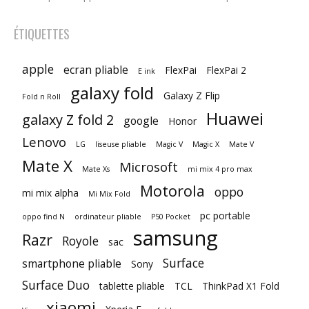
ÉTIQUETTES
apple
ecran pliable
FlexPai
FlexPai 2
E ink
galaxy fold
Galaxy Z Flip
Fold n Roll
Huawei
galaxy Z fold 2
google
Honor
Lenovo
LG
liseuse pliable
Magic V
Magic X
Mate V
Mate X
Microsoft
Mate Xs
mi mix 4 pro max
Motorola
oppo
mi mix alpha
Mi Mix Fold
pc portable
oppo find N
ordinateur pliable
P50 Pocket
samsung
Razr
Royole
sac
Surface
smartphone pliable
Sony
Surface Duo
tablette pliable
TCL
ThinkPad X1 Fold
xiaomi