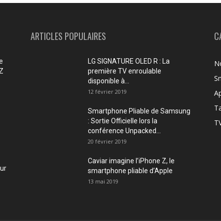
ARTICLES POPULAIRES
C
e
LG SIGNATURE OLED R : La
No
 Z
première TV enroulable
Sm
disponible à...
12 février 2019
Ap
Ta
Smartphone Pliable de Samsung
: Sortie Officielle lors la
TV
conférence Unpacked...
20 février 2019
Caviar imagine l’iPhone Z, le
our
smartphone pliable d’Apple
13 mai 2019