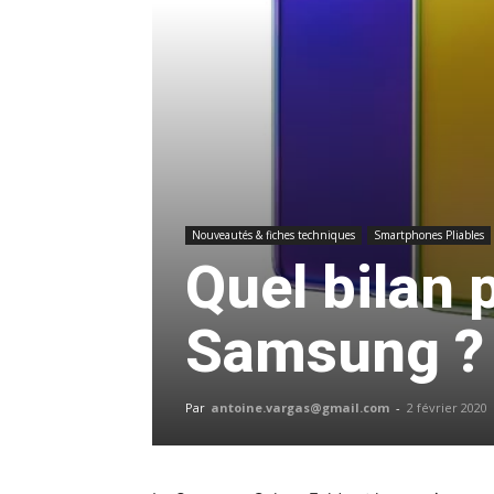
Nouveautés & fiches techniques
Smartphones Pliables
Quel bilan 
Samsung ?
Par
antoine.vargas@gmail.com
-
2 février 2020