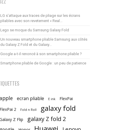
UZZ
LG s’attaque aux traces de pliage sur les écrans
pliables avec son revetement « Real...
Lego se moque du Samsung Galaxy Fold
Un nouveau smartphone pliable Samsung aux côtés
du Galaxy Z Fold et du Galaxy...
Google a-t-il renoncé à son smartphone pliable ?
Smartphone pliable de Google : un peu de patience
TIQUETTES
apple
ecran pliable
FlexPai
E ink
galaxy fold
FlexPai 2
Fold n Roll
galaxy Z fold 2
Galaxy Z Flip
Huawei
Lenovo
google
Honor