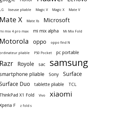
LG
liseuse pliable
Magic V
Magic X
Mate V
Mate X
Microsoft
Mate Xs
mi mix alpha
mi mix 4 pro max
Mi Mix Fold
Motorola
oppo
oppo find N
pc portable
ordinateur pliable
P50 Pocket
samsung
Razr
Royole
sac
Surface
smartphone pliable
Sony
Surface Duo
tablette pliable
TCL
xiaomi
ThinkPad X1 Fold
Vivo
Xperia F
z fold s