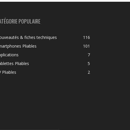
ATÉGORIE POPULAIRE
uveautés & fiches techniques
116
artphones Pliables
101
plications
7
blettes Pliables
5
 Pliables
2